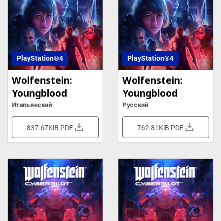
PlayStation®4
PlayStation®4
Wolfenstein:
Wolfenstein:
Youngblood
Youngblood
Итальянский
Русский
837.67KiB
PDF
762.81KiB
PDF