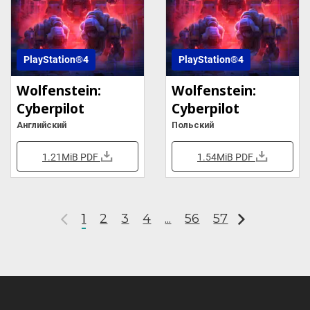
PlayStation®4
PlayStation®4
Wolfenstein:
Wolfenstein:
Cyberpilot
Cyberpilot
Английский
Польский
1.21MiB
PDF
1.54MiB
PDF
1
2
3
4
...
56
57